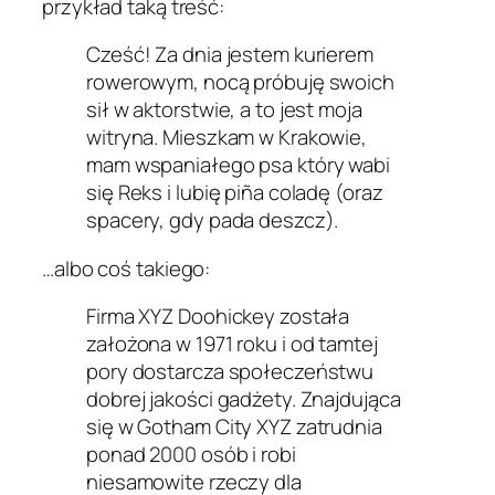
przykład taką treść:
Cześć! Za dnia jestem kurierem
rowerowym, nocą próbuję swoich
sił w aktorstwie, a to jest moja
witryna. Mieszkam w Krakowie,
mam wspaniałego psa który wabi
się Reks i lubię piña coladę (oraz
spacery, gdy pada deszcz).
…albo coś takiego:
Firma XYZ Doohickey została
założona w 1971 roku i od tamtej
pory dostarcza społeczeństwu
dobrej jakości gadżety. Znajdująca
się w Gotham City XYZ zatrudnia
ponad 2000 osób i robi
niesamowite rzeczy dla